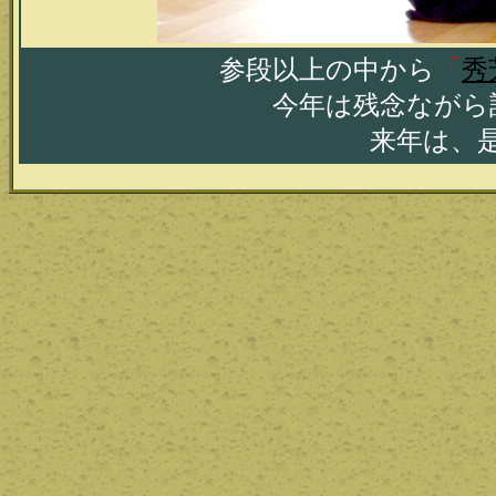
参段以上の中から
「
秀
今年は残念ながら
来年は、