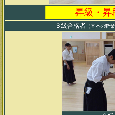
昇級・昇
３級合格者
（基本の斬業