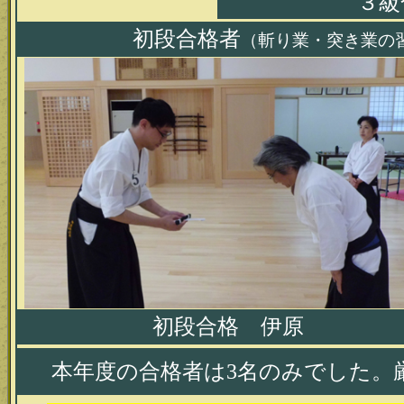
３
初段合格者
（斬り業・突き業の
初段合格 伊原
本年度の合格者は3名のみでした。