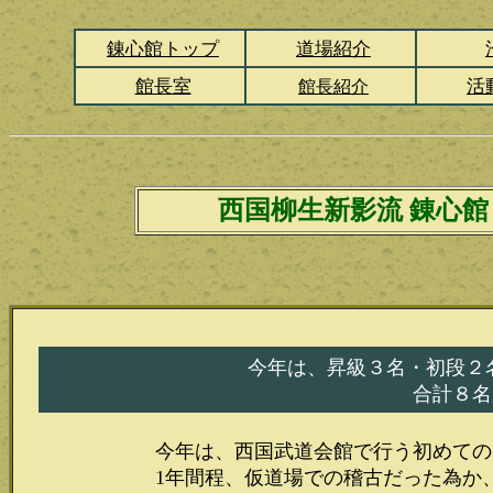
錬心館トップ
道場紹介
館長室
活
館長紹介
西国柳生新影流 錬心館
今年は、昇級３名・初段２
合計８名
今年は、西国武道会館で行う初めての
1年間程、仮道場での稽古だった為か