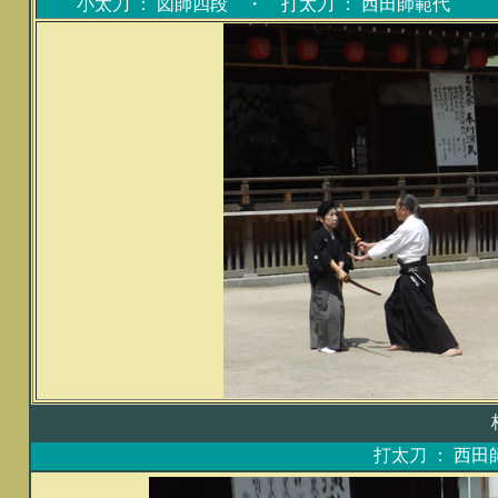
小太刀 ： 図師四段 ・ 打太刀 ： 西田師範
打太刀 ： 西田