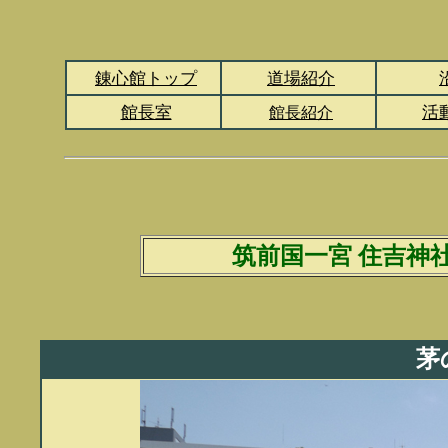
錬心館トップ
道場紹介
館長室
活
館長紹介
筑前国一宮 住吉神
茅