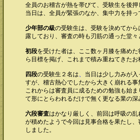
全員のお稽古が熱を帯びて、受験生を後押
当日は、全員が緊張のなか、集中力を持っ
少年部の級
の受験生は、受験を決めてから
露しており、審査の時も刃筋の通った堂々
初段
を受けた者は、ここ数ヶ月膝を痛めた
ら目標を掲げ、これまで積み重ねてきたお
四段
の受験生２名は
、
当日は少し力みが入
すが、稽古熱心でしたから大きく崩れる事
これからは審査員に成るための勉強も始ま
て形にとらわれるだけで無く更なる業の深
六段審査
はかなり厳しく、前回は呼吸の乱
が積めたようで今回は見事合格を果たし、
しました。