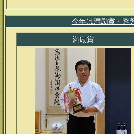
今年は満励賞・秀
満励賞