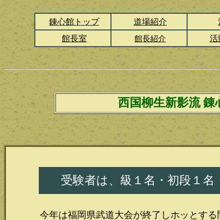
錬心館トップ
道場紹介
館長室
活
館長紹介
西国柳生新影流 錬
受験者は、級１名・初段１名
今年は福岡県武道大会が終了しホッとする