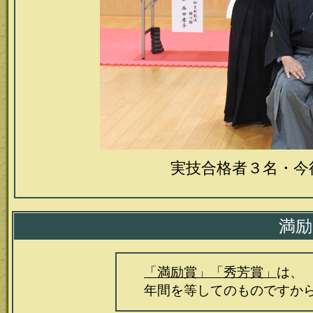
実技合格者３名・今
満
「満励賞」「秀芳賞」
は、
年間を等してのものですから