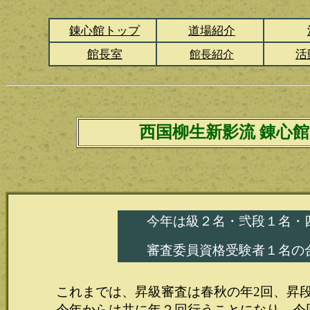
錬心館トップ
道場紹介
館長室
活
館長紹介
西国柳生新影流 錬心館
今年は級２名・弐段１名・
審査委員資格受験者１名の
これまでは、昇級審査は春秋の年2回、昇
今年からは共に年２回行うことになり、今