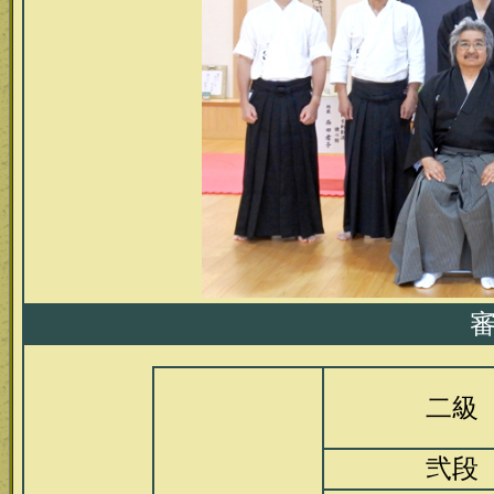
審
二級
弐段