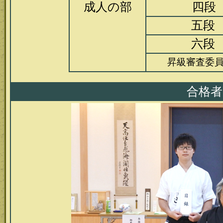
成人の部
四段
五段
六段
昇級審査委
合格者