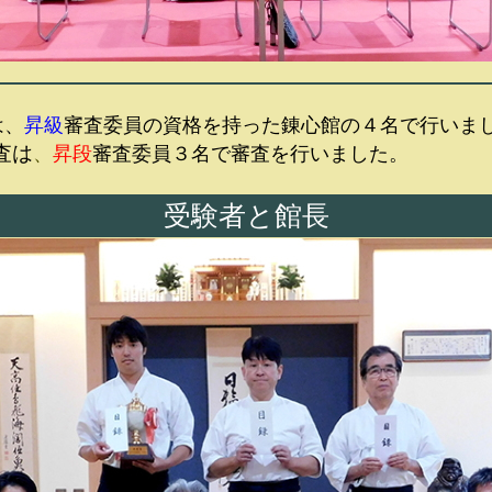
は、
昇級
審査委員の資格を持った錬心館の４名で行いま
査は
、
昇段
審査委員３名で審査を行いました。
受験者と館長