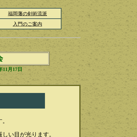
福岡藩の剣術流派
入門のご案内
会
11月17日
す。
厳しい目が光ります。