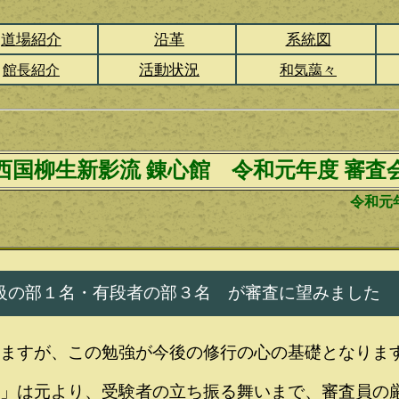
道場紹介
沿革
系統図
活動状況
館長紹介
和気藹々
西国柳生新影流 錬心館 令和元年度 審査
令和元年
級の部１名・有段者の部３名
が審査に望みました
ますが、この勉強が今後の修行の心の基礎となりま
」は元より、受験者の立ち振る舞いまで、審査員の