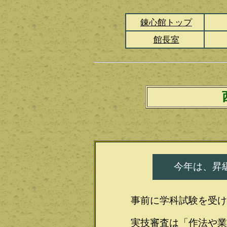
錬心館トップ
館長室
今年は、昇
事前に学科試験を受け
実技審査は「作法や業