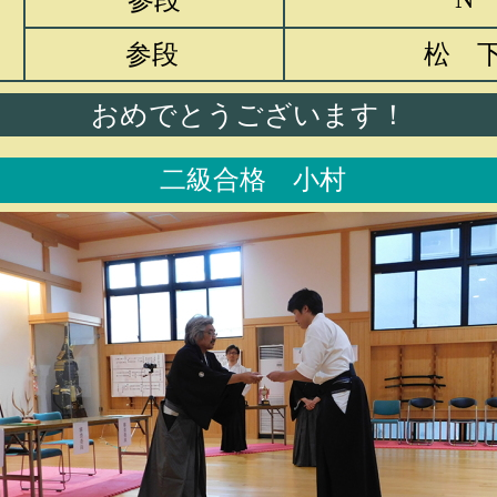
参段
参段
松 
おめでとうございます！
二級合格 小村