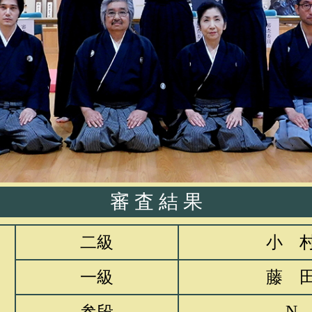
審 査 結 果
二級
小 
一級
藤 
N