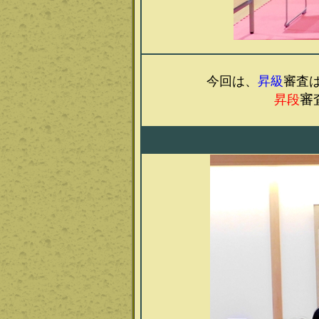
今回は、
昇級
審査
審
昇段