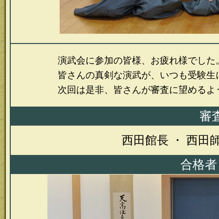
演武会に参加の皆様、お疲れ様でした
皆さんの真剣な演武が、いつも受験生に力
次回は是非、皆さんが審査に望めるよう
審
西田館長 ・ 西田師
合格者