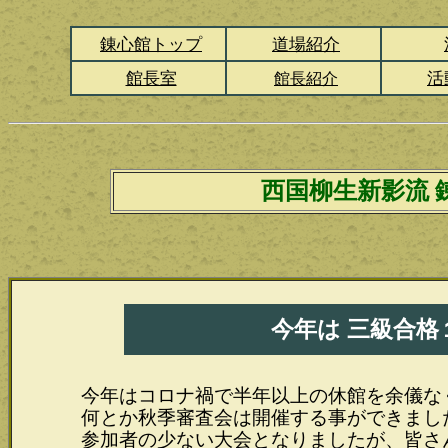
錬心館トップ
道場紹介
館長室
活
館長紹介
西国柳生新影流 
今年は 三級合格
今年はコロナ禍で半年以上の休館を余儀な
何とか秋季審査会は開催する事ができまし
参加者の少ない大会となりましたが、皆さ