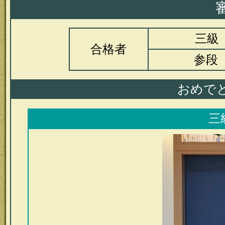
審
三級
合格者
参段
おめで
三