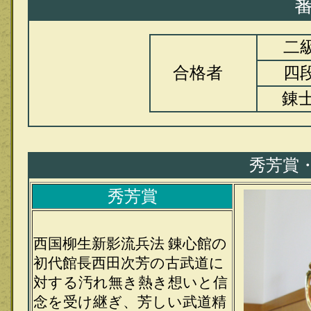
審
二
合格者
四
錬
秀芳賞
秀芳賞
西国柳生新影流兵法 錬心館の
初代館長西田次芳の古武道に
対する汚れ無き熱き想いと信
念を受け継ぎ、芳しい武道精