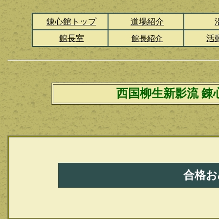
錬心館トップ
道場紹介
館長室
活
館長紹介
西国柳生新影流 錬
合格お